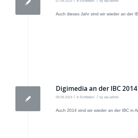
/
/
07.09.2015
in
Exhibition
by
wp-admin
Auch dieses Jahr sind wir wieder an der I
Digimedia an der IBC 2014
/
/
09.09.2014
in
Exhibition
by
wp-admin
Auch 2014 sind wir wieder an der IBC in A