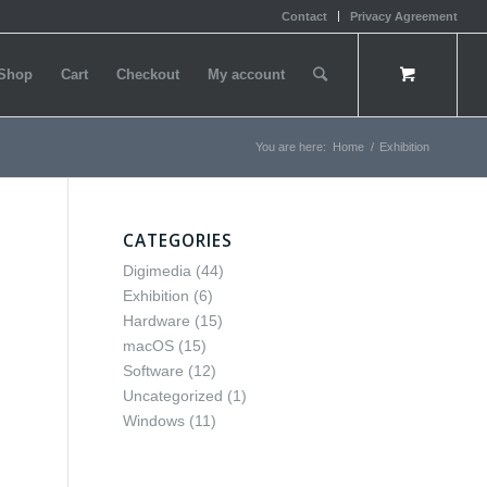
Contact
Privacy Agreement
Shop
Cart
Checkout
My account
You are here:
Home
/
Exhibition
CATEGORIES
Digimedia
(44)
Exhibition
(6)
Hardware
(15)
macOS
(15)
Software
(12)
Uncategorized
(1)
Windows
(11)