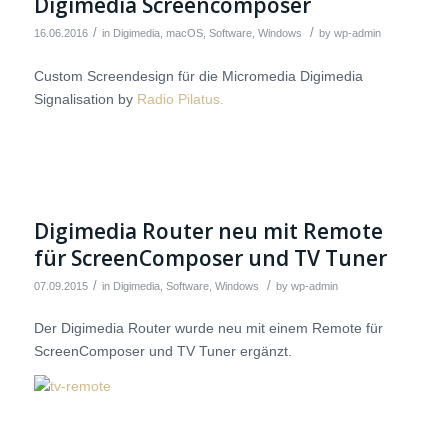
Digimedia Screencomposer
/
/
16.06.2016
in
Digimedia
,
macOS
,
Software
,
Windows
by
wp-admin
Custom Screendesign für die Micromedia Digimedia
Signalisation by
Radio Pilatus.
Digimedia Router neu mit Remote
für ScreenComposer und TV Tuner
/
/
07.09.2015
in
Digimedia
,
Software
,
Windows
by
wp-admin
Der Digimedia Router wurde neu mit einem Remote für
ScreenComposer und TV Tuner ergänzt.