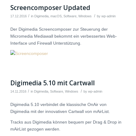
Screencomposer Updated
/
/
17.12.2016
in
Digimedia
,
macOS
,
Software
,
Windows
by
wp-admin
Der Digimedia Screencomposer zur Steuerung der
Micromedia Mediawall bekommt ein verbessertes Web-
Interface und Firewall Unterstützung.
Digimedia 5.10 mit Cartwall
/
/
14.11.2016
in
Digimedia
,
Software
,
Windows
by
wp-admin
Digimedia 5.10 verbindet die klassische OnAir von
Digimedia mit der innovativen Cartwall von mAirList.
Tracks aus Digimedia können bequem per Drag & Drop in
mAirList gezogen werden.