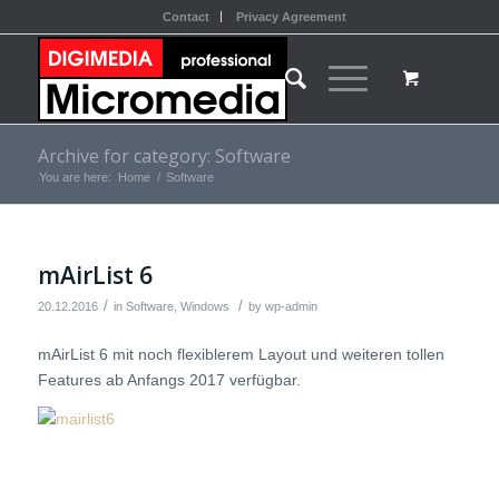
Contact
Privacy Agreement
Archive for category: Software
You are here:
Home
/
Software
mAirList 6
/
/
20.12.2016
in
Software
,
Windows
by
wp-admin
mAirList 6 mit noch flexiblerem Layout und weiteren tollen
Features ab Anfangs 2017 verfügbar.