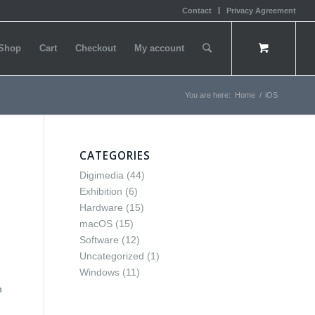
Contact
Privacy Agreement
Shop
Cart
Checkout
My account
You are here:
Home
/
iOS
CATEGORIES
Digimedia
(44)
Exhibition
(6)
Hardware
(15)
macOS
(15)
Software
(12)
Uncategorized
(1)
Windows
(11)
n