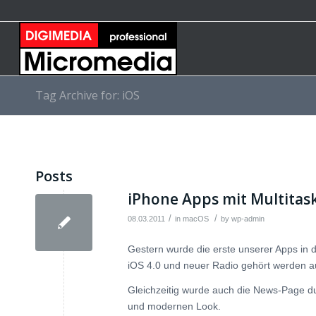
Tag Archive for: iOS
Posts
iPhone Apps mit Multitas
/
/
08.03.2011
in
macOS
by
wp-admin
Gestern wurde die erste unserer Apps in d
iOS 4.0 und neuer Radio gehört werden au
Gleichzeitig wurde auch die News-Page dur
und modernen Look.