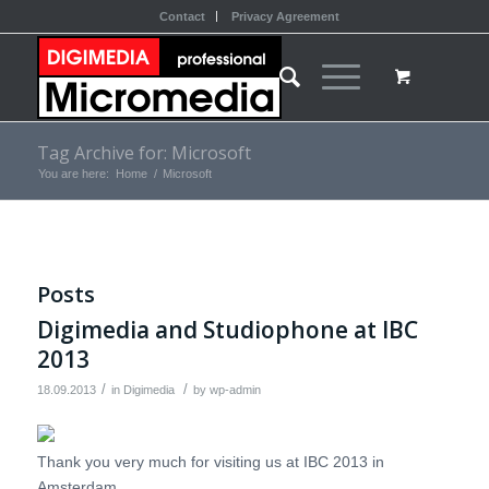
Contact
Privacy Agreement
Tag Archive for: Microsoft
You are here:
Home
/
Microsoft
Posts
Digimedia and Studiophone at IBC
2013
/
/
18.09.2013
in
Digimedia
by
wp-admin
Thank you very much for visiting us at IBC 2013 in
Amsterdam.